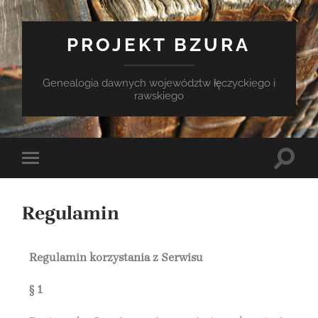
PROJEKT BZURA
Genealogia dawnych województw łęczyckiego i
rawskiego
Regulamin
Regulamin korzystania z Serwisu
§ 1