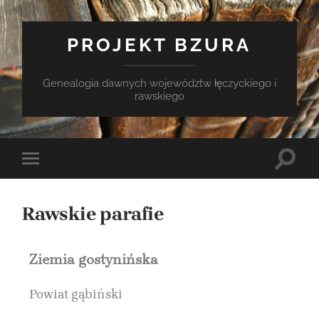
PROJEKT BZURA
Genealogia dawnych województw łęczyckiego i
rawskiego
Rawskie parafie
Ziemia gostynińska
Powiat gąbiński