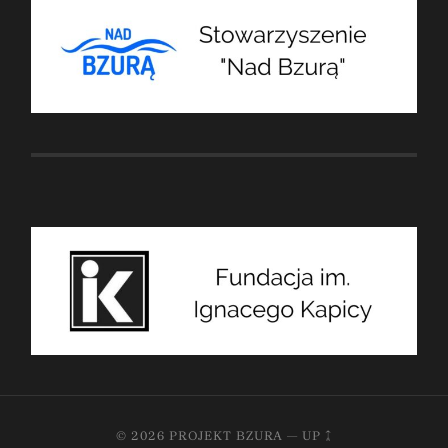
© 2026
PROJEKT BZURA
—
UP ↑